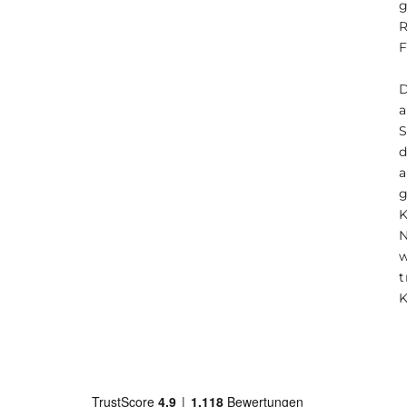
g
F
D
a
a
K
N
t
K