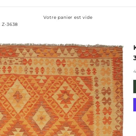
Votre panier est vide
. Z-3638
P
4