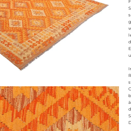
l
u
I
R
s
O
ä
d
S
D