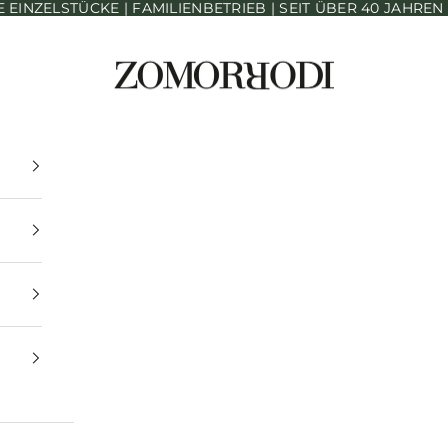
INZELSTÜCKE | FAMILIENBETRIEB | SEIT ÜBER 40 JAHRE
Zomorrodi Teppiche