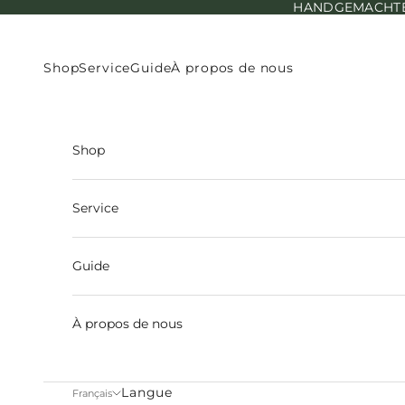
HANDGEMACHTE E
Passer au contenu
Shop
Service
Guide
À propos de nous
Shop
Service
Guide
À propos de nous
Langue
Français