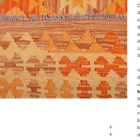
d
s
A
R
I
d
u
M
K
n
b
b