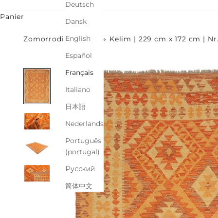
Deutsch
Panier
Dansk
English
Zomorrodi Teppiche
Kelim | 229 cm x 172 cm | Nr
Español
Français
Italiano
日本語
Nederlands
Português
(portugal)
Русский
简体中文