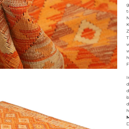
t
K
T
F
I
b
D