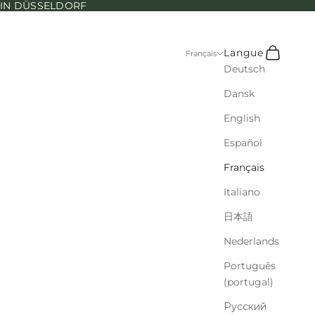
N IN DÜSSELDORF
Recherche
Panier
Langue
Français
Deutsch
Dansk
English
Español
Français
Italiano
日本語
Nederlands
Português
(portugal)
Русский