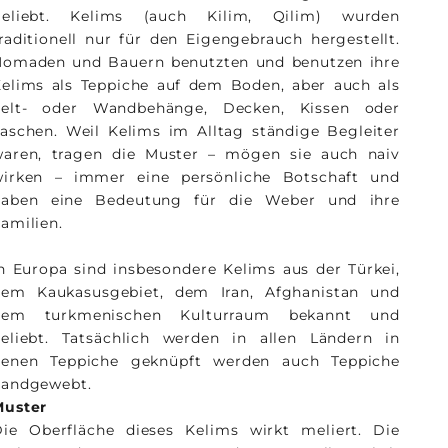
geliebt. Kelims (auch Kilim, Qilim) wurden
raditionell nur für den Eigengebrauch hergestellt.
Nomaden und Bauern benutzten und benutzen ihre
elims als Teppiche auf dem Boden, aber auch als
Zelt- oder Wandbehänge, Decken, Kissen oder
aschen. Weil Kelims im Alltag ständige Begleiter
waren, tragen die Muster – mögen sie auch naiv
wirken – immer eine persönliche Botschaft und
haben eine Bedeutung für die Weber und ihre
amilien.
n Europa sind insbesondere Kelims aus der Türkei,
dem Kaukasusgebiet, dem Iran, Afghanistan und
dem turkmenischen Kulturraum bekannt und
eliebt. Tatsächlich werden in allen Ländern in
denen Teppiche geknüpft werden auch Teppiche
handgewebt.
Muster
ie Oberfläche dieses Kelims wirkt meliert. Die