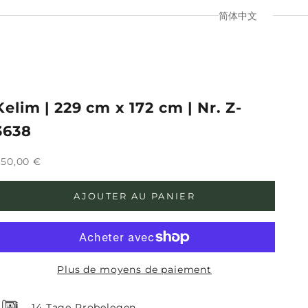
简体中文
Kelim | 229 cm x 172 cm | Nr. Z-
3638
rix de vente
50,00 €
AJOUTER AU PANIER
Plus de moyens de paiement
14 Tage Probelegen