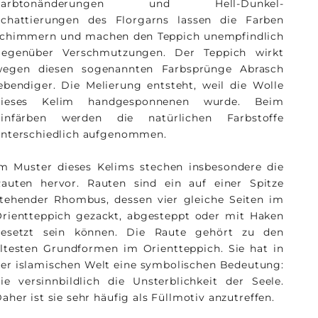
Farbtonänderungen und Hell-Dunkel-
Schattierungen des Florgarns lassen die Farben
schimmern und machen den Teppich unempfindlich
gegenüber Verschmutzungen. Der Teppich wirkt
wegen diesen sogenannten Farbsprünge Abrasch
ebendiger. Die Melierung entsteht, weil die Wolle
dieses Kelim handgesponnenen wurde. Beim
Einfärben werden die natürlichen Farbstoffe
nterschiedlich aufgenommen.
m Muster dieses Kelims stechen insbesondere die
auten hervor. Rauten sind ein auf einer Spitze
tehender Rhombus, dessen vier gleiche Seiten im
rientteppich gezackt, abgesteppt oder mit Haken
besetzt sein können. Die Raute gehört zu den
ltesten Grundformen im Orientteppich. Sie hat in
er islamischen Welt eine symbolischen Bedeutung:
ie versinnbildlich die Unsterblichkeit der Seele.
aher ist sie sehr häufig als Füllmotiv anzutreffen.