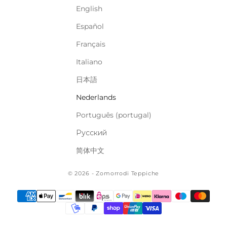
English
Español
Français
Italiano
日本語
Nederlands
Português (portugal)
Русский
简体中文
© 2026 - Zomorrodi Teppiche