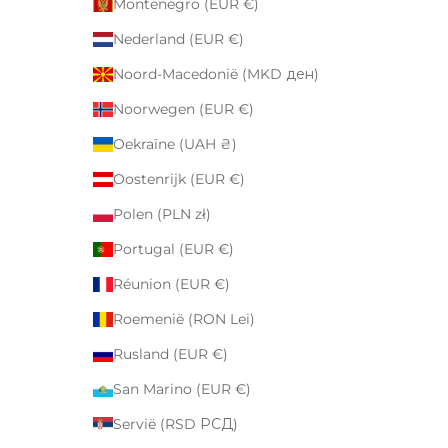
Montenegro (EUR €)
Nederland (EUR €)
Noord-Macedonië (MKD ден)
Noorwegen (EUR €)
Oekraïne (UAH ₴)
Oostenrijk (EUR €)
Polen (PLN zł)
Portugal (EUR €)
Réunion (EUR €)
Roemenië (RON Lei)
Rusland (EUR €)
San Marino (EUR €)
Servië (RSD РСД)