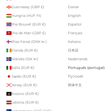
Guernesey (GBP £)
Dansk
Hungria (HUF Ft)
English
Ilha Bouvet (EUR €)
Español
Ilha de Man (GBP £)
Français
Ilhas Faroé (DKK kr.)
Italiano
Irlanda (EUR €)
日本語
Islândia (ISK kr)
Nederlands
Itália (EUR €)
Português (portugal)
Japão (EUR €)
Русский
Jersey (EUR €)
简体中文
Kosovo (EUR €)
Letónia (EUR €)
Listenstaine (CHF CHF)