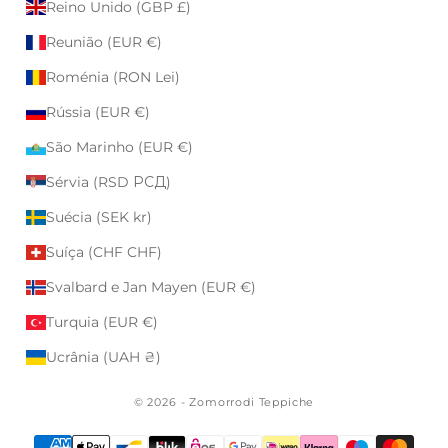
Reino Unido (GBP £)
Reunião (EUR €)
Roménia (RON Lei)
Rússia (EUR €)
São Marinho (EUR €)
Sérvia (RSD РСД)
Suécia (SEK kr)
Suíça (CHF CHF)
Svalbard e Jan Mayen (EUR €)
Turquia (EUR €)
Ucrânia (UAH ₴)
© 2026 - Zomorrodi Teppiche