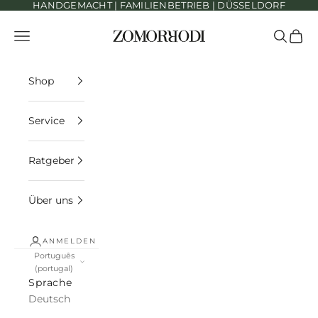
HANDGEMACHT | FAMILIENBETRIEB | DÜSSELDORF
Zum Inhalt springen
Zomorrodi Teppiche
Menü
Suchen
Ware
Shop
Service
Ratgeber
Über uns
ANMELDEN
Português
(portugal)
Sprache
Deutsch