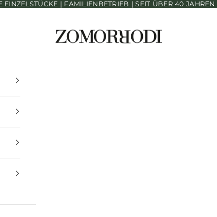
INZELSTÜCKE | FAMILIENBETRIEB | SEIT ÜBER 40 JAHRE
Zomorrodi Teppiche