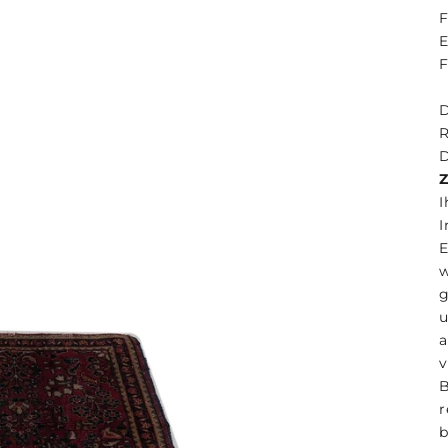
F
E
F
R
D
I
I
u
B
r