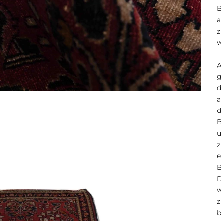
B
a
A
g
d
a
B
u
z
e
D
b