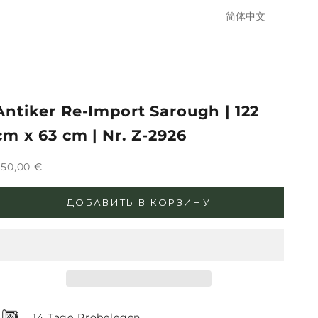
简体中文
Antiker Re-Import Sarough | 122
cm x 63 cm | Nr. Z-2926
ена по акции
50,00 €
ДОБАВИТЬ В КОРЗИНУ
14 Tage Probelegen