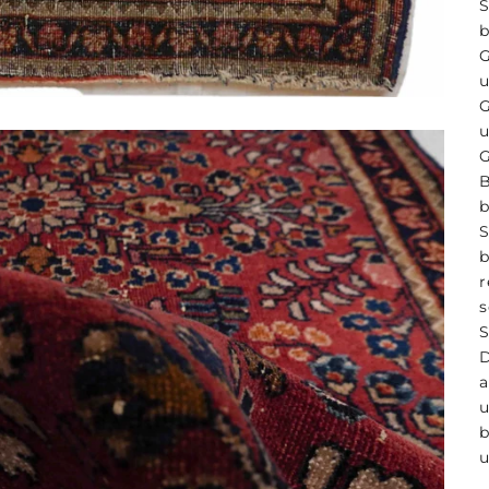
G
B
r
a
b
u