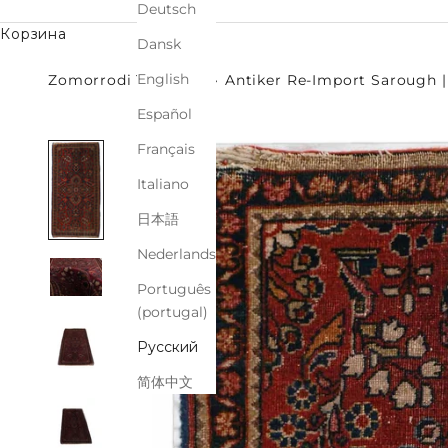
Deutsch
Корзина
Dansk
English
Zomorrodi Teppiche
Antiker Re-Import Sarough |
Español
Français
Italiano
日本語
Nederlands
Português
(portugal)
Русский
简体中文