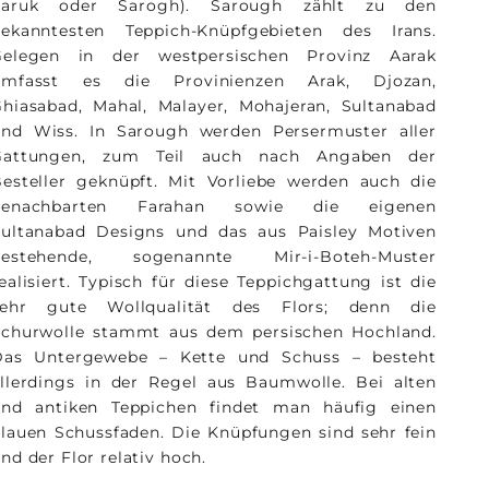
Saruk oder Sarogh). Sarough zählt zu den
bekanntesten Teppich-Knüpfgebieten des Irans.
Gelegen in der westpersischen Provinz Aarak
umfasst es die Provinienzen Arak, Djozan,
hiasabad, Mahal, Malayer, Mohajeran, Sultanabad
und Wiss. In Sarough werden Persermuster aller
Gattungen, zum Teil auch nach Angaben der
esteller geknüpft. Mit Vorliebe werden auch die
benachbarten Farahan sowie die eigenen
Sultanabad Designs und das aus Paisley Motiven
bestehende, sogenannte Mir-i-Boteh-Muster
ealisiert. Typisch für diese Teppichgattung ist die
sehr gute Wollqualität des Flors; denn die
Schurwolle stammt aus dem persischen Hochland.
Das Untergewebe – Kette und Schuss – besteht
llerdings in der Regel aus Baumwolle. Bei alten
und antiken Teppichen findet man häufig einen
lauen Schussfaden. Die Knüpfungen sind sehr fein
nd der Flor relativ hoch.