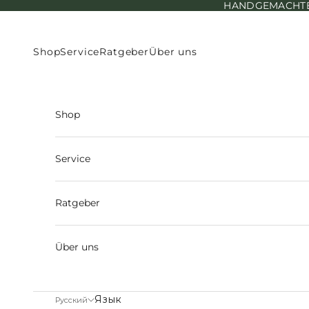
HANDGEMACHTE E
Перейти к контенту
Shop
Service
Ratgeber
Über uns
Shop
Service
Ratgeber
Über uns
Язык
Русский