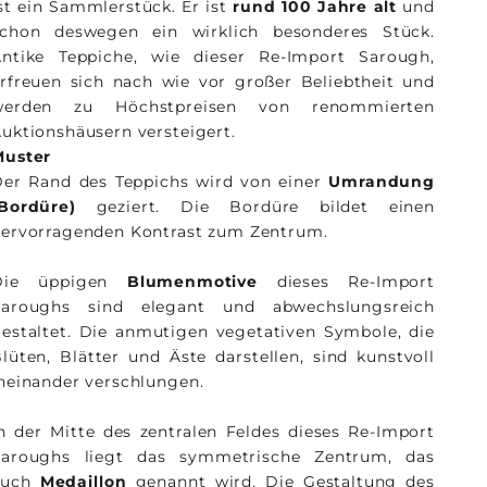
st ein Sammlerstück. Er ist
rund 100 Jahre alt
und
schon deswegen ein wirklich besonderes Stück.
Antike Teppiche, wie dieser Re-Import Sarough,
rfreuen sich nach wie vor großer Beliebtheit und
werden zu Höchstpreisen von renommierten
uktionshäusern versteigert.
Muster
er Rand des Teppichs wird von einer
Umrandung
Bordüre)
geziert. Die Bordüre bildet einen
ervorragenden Kontrast zum Zentrum.
Die üppigen
Blumenmotive
dieses Re-Import
Saroughs sind elegant und abwechslungsreich
estaltet. Die anmutigen vegetativen Symbole, die
lüten, Blätter und Äste darstellen, sind kunstvoll
neinander verschlungen.
n der Mitte des zentralen Feldes dieses Re-Import
Saroughs liegt das symmetrische Zentrum, das
auch
Medaillon
genannt wird. Die Gestaltung des