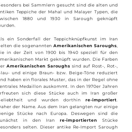
esonders bei Sammlern gesucht sind die alten und
ntiken Teppiche der Mahal und Malayer Typen, die
zwischen 1880 und 1930 in Sarough geknüpft
wurden.
ls ein Sonderfall der Teppichknüpfkunst im Iran
elten die sogenannten
Amerikanischen Saroughs
,
ie in der Zeit von 1900 bis 1940 speziell für den
merikanischen Markt geknüpft wurden. Die Farben
der
Amerikanischen Saroughs
sind auf Rost-, Rot-,
lau- und einige Braun- bzw. Beige-Töne reduziert
nd haben ein florales Muster, das in der Regel ohne
entrales Medaillon auskommt. In den 1970er Jahren
rfreuten sich diese Stücke auch im Iran großer
Beliebtheit und wurden dorthin
re-importiert
.
aher der Name. Aus dem Iran gelangten nur einige
wenige Stücke nach Europa. Deswegen sind die
zunächst in den Iran
re-importierten
Stücke
esonders selten. Dieser antike Re-Import Sarough