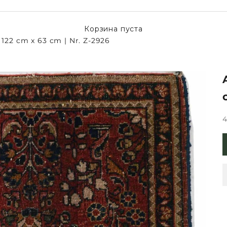
Корзина пуста
 122 cm x 63 cm | Nr. Z-2926
Ц
4