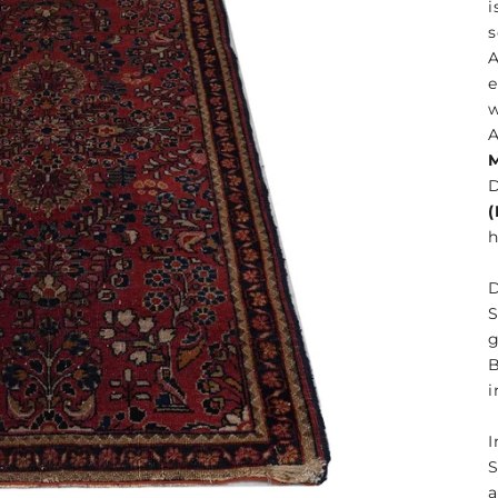
i
e
A
D
(
h
g
B
i
I