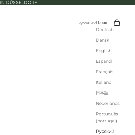
N IN DÜSSELDORF
Поиск
Корзина
Язык
Русский
Deutsch
Dansk
English
Español
Français
Italiano
日本語
Nederlands
Português
(portugal)
Русский