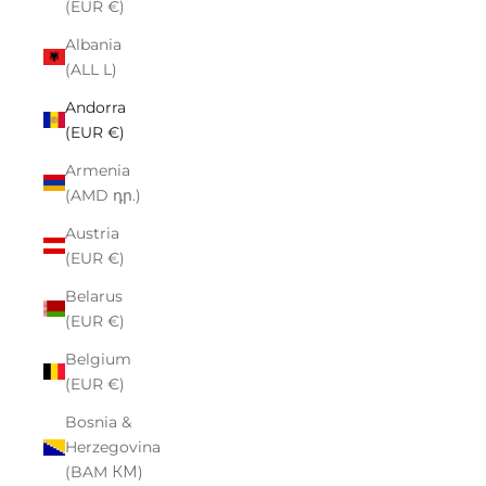
(EUR €)
Albania
(ALL L)
Andorra
(EUR €)
Armenia
(AMD դր.)
Austria
(EUR €)
Belarus
(EUR €)
Belgium
(EUR €)
Bosnia &
Herzegovina
(BAM КМ)