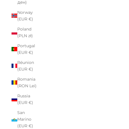
ден)
Norway
(EUR €)
Poland
(PLN zł)
Portugal
(EUR €)
Réunion
(EUR €)
Romania
(RON Lei)
Russia
(EUR €)
San
Marino
(EUR €)