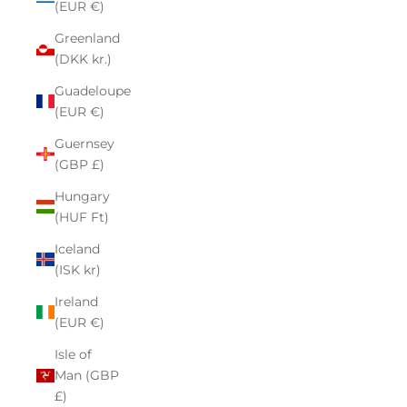
(EUR €)
Greenland
(DKK kr.)
Guadeloupe
(EUR €)
Guernsey
(GBP £)
Hungary
(HUF Ft)
Iceland
(ISK kr)
Ireland
(EUR €)
Isle of
Man (GBP
£)