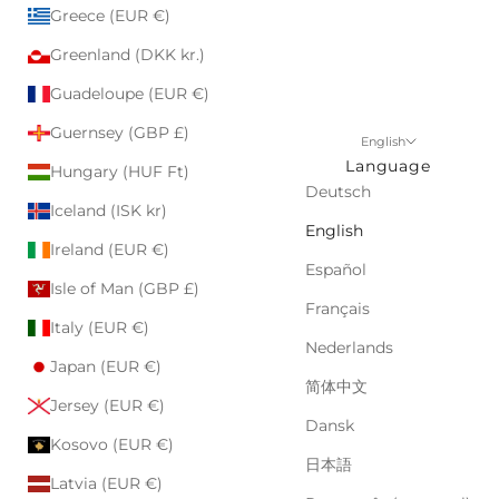
Greece (EUR €)
Greenland (DKK kr.)
Guadeloupe (EUR €)
Guernsey (GBP £)
English
Language
Hungary (HUF Ft)
Deutsch
Iceland (ISK kr)
English
Ireland (EUR €)
Español
Isle of Man (GBP £)
Français
Italy (EUR €)
Nederlands
Japan (EUR €)
简体中文
Jersey (EUR €)
Dansk
Kosovo (EUR €)
日本語
Latvia (EUR €)