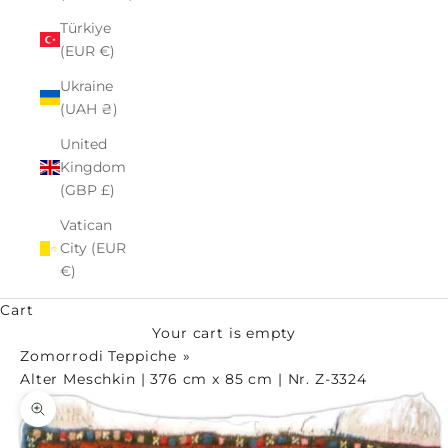
Türkiye
(EUR €)
Ukraine
(UAH ₴)
United
Kingdom
(GBP £)
Vatican
City (EUR
€)
Cart
Your cart is empty
Zomorrodi Teppiche
Alter Meschkin | 376 cm x 85 cm | Nr. Z-3324
Zoom picture