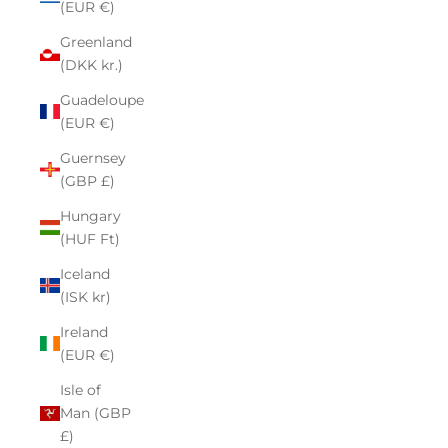
(EUR €)
Greenland
(DKK kr.)
Guadeloupe
(EUR €)
Guernsey
(GBP £)
Hungary
(HUF Ft)
Iceland
(ISK kr)
Ireland
(EUR €)
Isle of
Man (GBP
£)