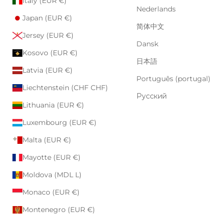
Italy (EUR €)
Nederlands
Japan (EUR €)
简体中文
Jersey (EUR €)
Dansk
Kosovo (EUR €)
日本語
Latvia (EUR €)
Português (portugal)
Liechtenstein (CHF CHF)
Русский
Lithuania (EUR €)
Luxembourg (EUR €)
Malta (EUR €)
Mayotte (EUR €)
Moldova (MDL L)
Monaco (EUR €)
Montenegro (EUR €)