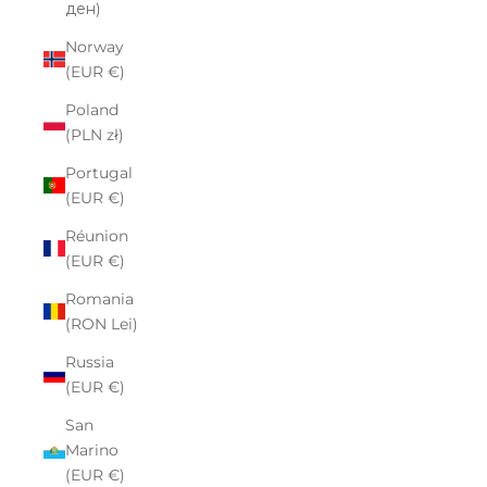
ден)
Norway
(EUR €)
Poland
(PLN zł)
Portugal
(EUR €)
Réunion
(EUR €)
Romania
(RON Lei)
Russia
(EUR €)
San
Marino
(EUR €)