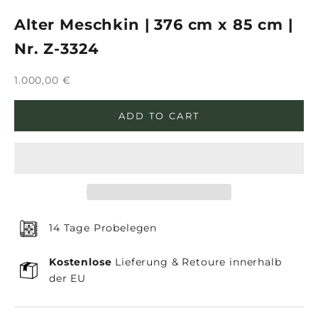
Alter Meschkin | 376 cm x 85 cm |
Nr. Z-3324
Sale price
1.000,00 €
ADD TO CART
14 Tage Probelegen
Kostenlose
Lieferung & Retoure innerhalb
der EU