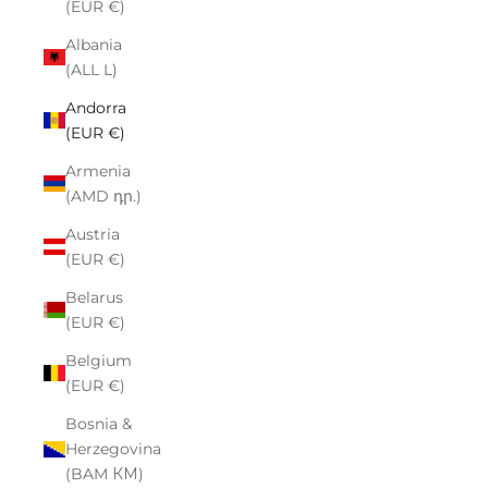
(EUR €)
Albania
(ALL L)
Andorra
(EUR €)
Armenia
(AMD դր.)
Austria
(EUR €)
Belarus
(EUR €)
Belgium
(EUR €)
Bosnia &
Herzegovina
(BAM КМ)