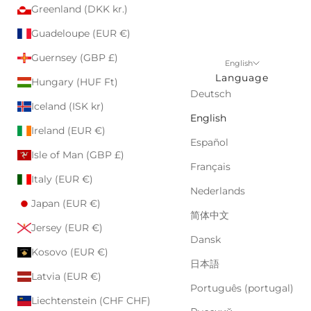
Greenland (DKK kr.)
Guadeloupe (EUR €)
Guernsey (GBP £)
English
Language
Hungary (HUF Ft)
Deutsch
Iceland (ISK kr)
English
Ireland (EUR €)
Español
Isle of Man (GBP £)
Français
Italy (EUR €)
Nederlands
Japan (EUR €)
简体中文
Jersey (EUR €)
Dansk
Kosovo (EUR €)
日本語
Latvia (EUR €)
Português (portugal)
Liechtenstein (CHF CHF)