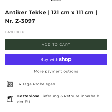
Go to item 1
Go to item 2
Go to item 3
Go to item 4
Go to item 5
Go to item 6
Go to item 7
Antiker Tekke | 121 cm x 111 cm |
Nr. Z-3097
Sale price
1.490,00 €
ADD TO CART
More payment options
14 Tage Probelegen
Kostenlose
Lieferung & Retoure innerhalb
der EU