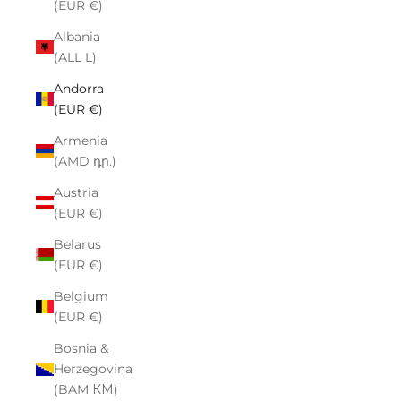
(EUR €)
Albania
(ALL L)
Andorra
(EUR €)
Armenia
(AMD դր.)
Austria
(EUR €)
Belarus
(EUR €)
Belgium
(EUR €)
Bosnia &
Herzegovina
(BAM КМ)