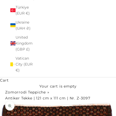
Türkiye
(EUR €)
Ukraine
(UAH ₴)
United
Kingdom
(GBP £)
Vatican
City (EUR
€)
Cart
Your cart is empty
Zomorrodi Teppiche
Antiker Tekke | 121 cm x 111 cm | Nr. Z-3097
Zoom picture