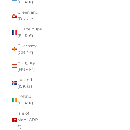
(EUR €)
Greenland
(DKK kr.)
Guadeloupe
(EUR €)
Guernsey
(GBP £)
Hungary
(HUF Ft)
Iceland
(ISK kr)
Ireland
(EUR €)
Isle of
Man (GBP
£)