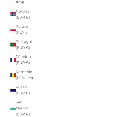
ден)
Norway
(EUR €)
Poland
(PLN zł)
Portugal
(EUR €)
Réunion
(EUR €)
Romania
(RON Lei)
Russia
(EUR €)
San
Marino
(EUR €)