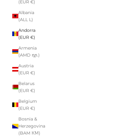
(EUR €)
Albania
(ALL L)
Andorra
(EUR €)
Armenia
(AMD դր.)
Austria
(EUR €)
Belarus
(EUR €)
Belgium
(EUR €)
Bosnia &
Herzegovina
(BAM КМ)