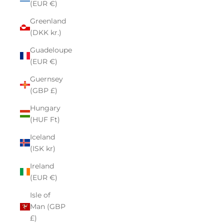
(EUR €)
Greenland
(DKK kr.)
Guadeloupe
(EUR €)
Guernsey
(GBP £)
Hungary
(HUF Ft)
Iceland
(ISK kr)
Ireland
(EUR €)
Isle of
Man (GBP
£)