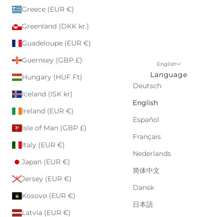
Greece (EUR €)
Greenland (DKK kr.)
Guadeloupe (EUR €)
Guernsey (GBP £)
English
Language
Hungary (HUF Ft)
Deutsch
Iceland (ISK kr)
English
Ireland (EUR €)
Español
Isle of Man (GBP £)
Français
Italy (EUR €)
Nederlands
Japan (EUR €)
简体中文
Jersey (EUR €)
Dansk
Kosovo (EUR €)
日本語
Latvia (EUR €)