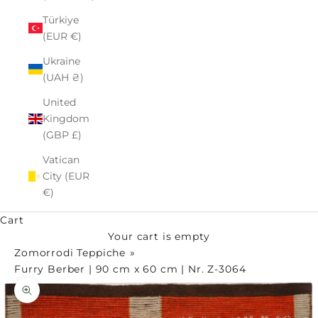
Türkiye
(EUR €)
Ukraine
(UAH ₴)
United
Kingdom
(GBP £)
Vatican
City (EUR
€)
Cart
Your cart is empty
Zomorrodi Teppiche
Furry Berber | 90 cm x 60 cm | Nr. Z-3064
Zoom picture