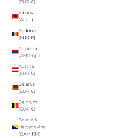
(EUR €)
Albania
(ALL L)
Andorra
(EUR €)
Armenia
(AMD դր.)
Austria
(EUR €)
Belarus
(EUR €)
Belgium
(EUR €)
Bosnia &
Herzegovina
(BAM КМ)