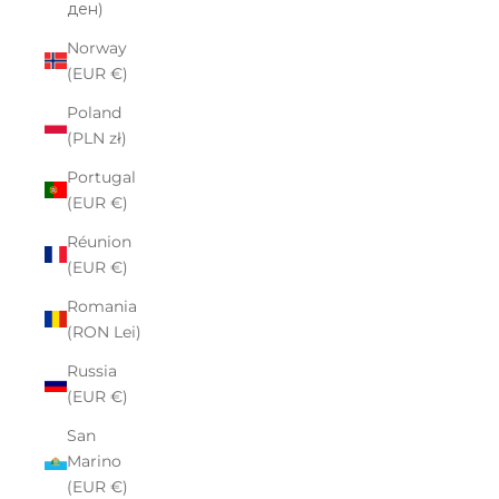
ден)
Norway
(EUR €)
Poland
(PLN zł)
Portugal
(EUR €)
Réunion
(EUR €)
Romania
(RON Lei)
Russia
(EUR €)
San
Marino
(EUR €)