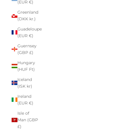
(EUR €)
Greenland
(DKK kr.)
Guadeloupe
(EUR €)
Guernsey
(GBP £)
Hungary
(HUF Ft)
Iceland
(ISK kr)
Ireland
(EUR €)
Isle of
Man (GBP
£)