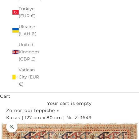
Türkiye
(EUR €)
Ukraine
(UAH ₴)
United
Kingdom
(GBP £)
Vatican
City (EUR
€)
Cart
Your cart is empty
Zomorrodi Teppiche
Kazak | 127 cm x 80 cm | Nr. Z-3649
Zoom picture