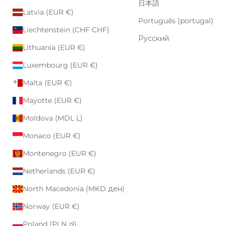
日本語
Latvia (EUR €)
Português (portugal)
Liechtenstein (CHF CHF)
Русский
Lithuania (EUR €)
Luxembourg (EUR €)
Malta (EUR €)
Mayotte (EUR €)
Moldova (MDL L)
Monaco (EUR €)
Montenegro (EUR €)
Netherlands (EUR €)
North Macedonia (MKD ден)
Norway (EUR €)
Poland (PLN zł)