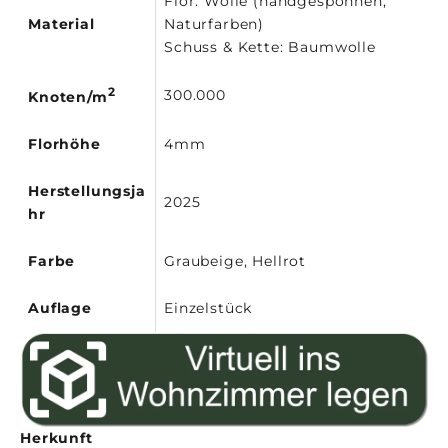
Flor: Wolle (handgesponnen,
Material
Naturfarben)
Schuss & Kette: Baumwolle
2
300.000
Knoten/m
Florhöhe
4mm
Herstellungsja
2025
hr
Farbe
Graubeige, Hellrot
Auflage
Einzelstück
Herkunft