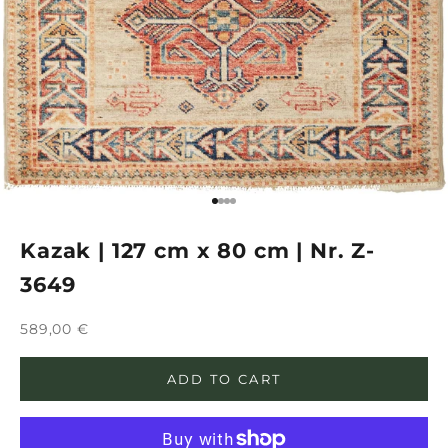
Go to item 1
Go to item 2
Go to item 3
Go to item 4
Kazak | 127 cm x 80 cm | Nr. Z-
3649
Sale price
589,00 €
ADD TO CART