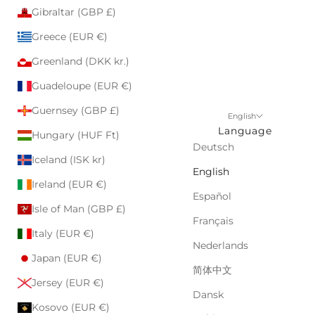
Gibraltar (GBP £)
Greece (EUR €)
Greenland (DKK kr.)
Guadeloupe (EUR €)
Guernsey (GBP £)
English
Language
Hungary (HUF Ft)
Deutsch
Iceland (ISK kr)
English
Ireland (EUR €)
Español
Isle of Man (GBP £)
Français
Italy (EUR €)
Nederlands
Japan (EUR €)
简体中文
Jersey (EUR €)
Dansk
Kosovo (EUR €)