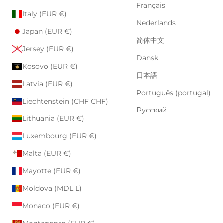
Français
Italy (EUR €)
Nederlands
Japan (EUR €)
简体中文
Jersey (EUR €)
Dansk
Kosovo (EUR €)
日本語
Latvia (EUR €)
Português (portugal)
Liechtenstein (CHF CHF)
Русский
Lithuania (EUR €)
Luxembourg (EUR €)
Malta (EUR €)
Mayotte (EUR €)
Moldova (MDL L)
Monaco (EUR €)