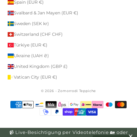
Spain (EUR €)
Svalbard & Jan Mayen (EUR €)
Sweden (SEK kr)
Switzerland (CHF CHF)
Türkiye (EUR €)
Ukraine (UAH ₴)
United Kingdom (GBP £)
Vatican City (EUR €)
© 2026 - Zomorrodi Teppiche
📹 Live-Besichtigung per Videotelefonie 🏡 oder