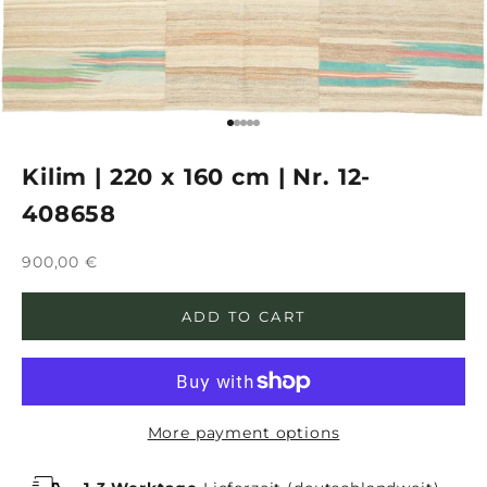
Go to item 1
Go to item 2
Go to item 3
Go to item 4
Go to item 5
Kilim | 220 x 160 cm | Nr. 12-
408658
Sale price
900,00 €
ADD TO CART
More payment options