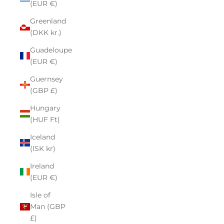
(EUR €)
Greenland
(DKK kr.)
Guadeloupe
(EUR €)
Guernsey
(GBP £)
Hungary
(HUF Ft)
Iceland
(ISK kr)
Ireland
(EUR €)
Isle of
Man (GBP
£)