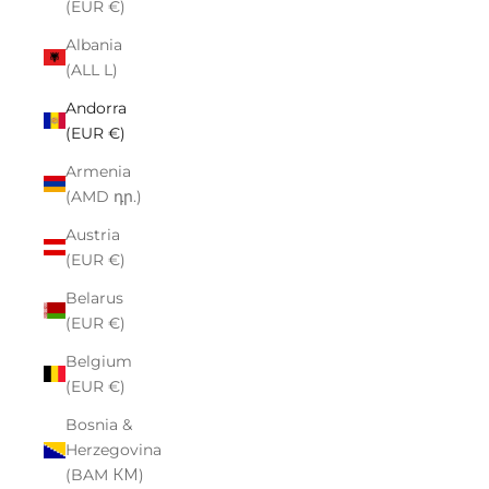
(EUR €)
Albania
(ALL L)
Andorra
(EUR €)
Armenia
(AMD դր.)
Austria
(EUR €)
Belarus
(EUR €)
Belgium
(EUR €)
Bosnia &
Herzegovina
(BAM КМ)