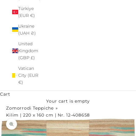
Türkiye
(EUR €)
Ukraine
(UAH ₴)
United
Kingdom
(GBP £)
Vatican
City (EUR
€)
Cart
Your cart is empty
Zomorrodi Teppiche
Kilim | 220 x 160 cm | Nr. 12-408658
Zoom picture