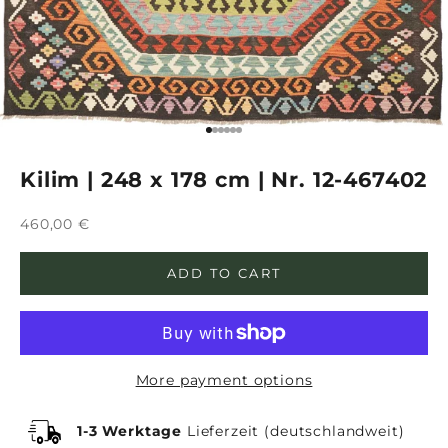
Go to item 1
Go to item 2
Go to item 3
Go to item 4
Go to item 5
Go to item 6
Kilim | 248 x 178 cm | Nr. 12-467402
Sale price
460,00 €
ADD TO CART
More payment options
1-3 Werktage
Lieferzeit (deutschlandweit)