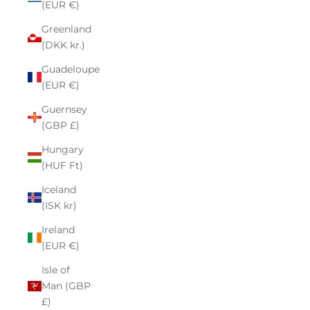
(EUR €)
Greenland
(DKK kr.)
Guadeloupe
(EUR €)
Guernsey
(GBP £)
Hungary
(HUF Ft)
Iceland
(ISK kr)
Ireland
(EUR €)
Isle of
Man (GBP
£)