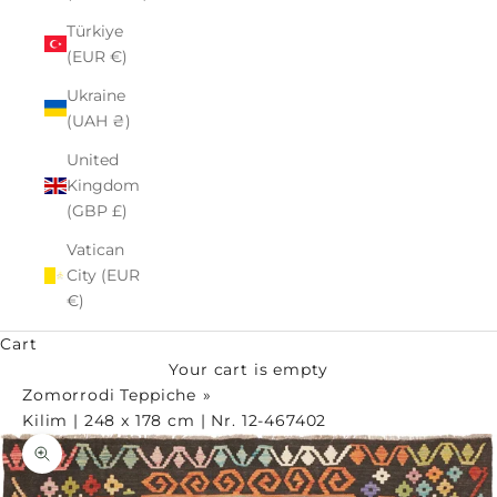
Türkiye
(EUR €)
Ukraine
(UAH ₴)
United
Kingdom
(GBP £)
Vatican
City (EUR
€)
Cart
Your cart is empty
Zomorrodi Teppiche
Kilim | 248 x 178 cm | Nr. 12-467402
Zoom picture