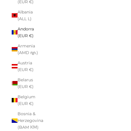
(EUR €)
Albania
(ALL L)
Andorra
(EUR €)
Armenia
(AMD դր.)
Austria
(EUR €)
Belarus
(EUR €)
Belgium
(EUR €)
Bosnia &
Herzegovina
(BAM КМ)