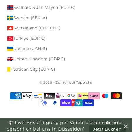
Svalbard & Jan Mayen (EUR €)
Sweden (SEK kr)
Switzerland (CHF CHF)
Türkiye (EUR €)
Ukraine (UAH ₴)
United Kingdom (GBP £)
Vatican City (EUR €)
© 2026 - Zomorrodi Teppiche
📹 Live-Besichtigung per Videotelefonie 🏡 oder
persönlich bei uns in Düsseldorf
Jetzt Buchen