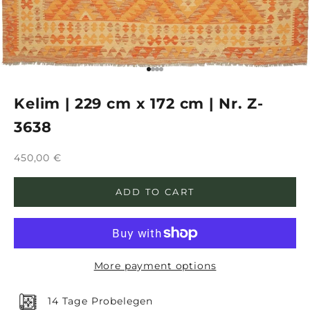
Go to item 1
Go to item 2
Go to item 3
Go to item 4
Kelim | 229 cm x 172 cm | Nr. Z-
3638
Sale price
450,00 €
ADD TO CART
More payment options
14 Tage Probelegen