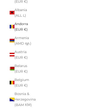
(EUR €)
Albania
(ALL L)
Andorra
(EUR €)
Armenia
(AMD դր.)
Austria
(EUR €)
Belarus
(EUR €)
Belgium
(EUR €)
Bosnia &
Herzegovina
(BAM КМ)