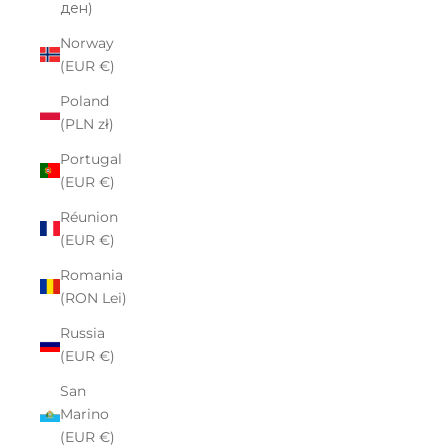
ден)
Norway
(EUR €)
Poland
(PLN zł)
Portugal
(EUR €)
Réunion
(EUR €)
Romania
(RON Lei)
Russia
(EUR €)
San
Marino
(EUR €)