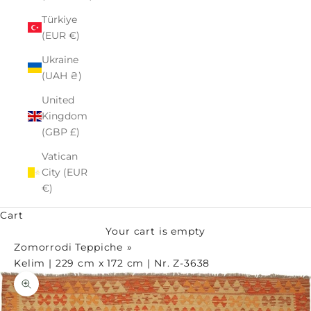
Türkiye
(EUR €)
Ukraine
(UAH ₴)
United
Kingdom
(GBP £)
Vatican
City (EUR
€)
Cart
Your cart is empty
Zomorrodi Teppiche
Kelim | 229 cm x 172 cm | Nr. Z-3638
Zoom picture