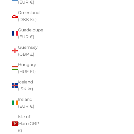
(EUR €)
Greenland
(DKK kr.)
Guadeloupe
(EUR €)
Guernsey
(GBP £)
Hungary
(HUF Ft)
Iceland
(ISK kr)
Ireland
(EUR €)
Isle of
Man (GBP
£)