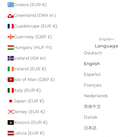
Greece (EUR €)
Greenland (DKK kr.)
Guadeloupe (EUR €)
Guernsey (GBP £)
English
Language
Hungary (HUF Ft)
Deutsch
Iceland (ISK kr)
English
Ireland (EUR €)
Español
Isle of Man (GBP £)
Français
Italy (EUR €)
Nederlands
Japan (EUR €)
简体中文
Jersey (EUR €)
Dansk
Kosovo (EUR €)
日本語
Latvia (EUR €)