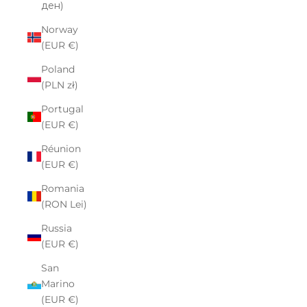
ден)
Norway
(EUR €)
Poland
(PLN zł)
Portugal
(EUR €)
Réunion
(EUR €)
Romania
(RON Lei)
Russia
(EUR €)
San
Marino
(EUR €)