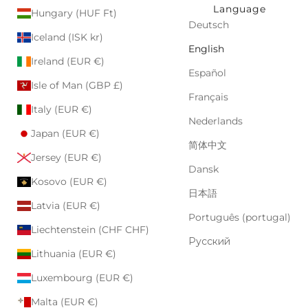
Language
Hungary (HUF Ft)
Deutsch
Iceland (ISK kr)
English
Ireland (EUR €)
Español
Isle of Man (GBP £)
Français
Italy (EUR €)
Nederlands
Japan (EUR €)
简体中文
Jersey (EUR €)
Dansk
Kosovo (EUR €)
日本語
Latvia (EUR €)
Português (portugal)
Liechtenstein (CHF CHF)
Русский
Lithuania (EUR €)
Luxembourg (EUR €)
Malta (EUR €)