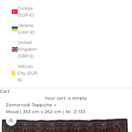
Türkiye
(EUR €)
Ukraine
(UAH ₴)
United
Kingdom
(GBP £)
Vatican
City (EUR
€)
Cart
Your cart is empty
Zomorrodi Teppiche
Moud | 353 cm x 262 cm | Nr. Z-133
Zoom picture