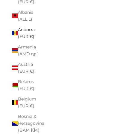
(EUR €)
Albania
(ALL L)
Andorra
(EUR €)
Armenia
(AMD դր.)
Austria
(EUR €)
Belarus
(EUR €)
Belgium
(EUR €)
Bosnia &
Herzegovina
(BAM КМ)