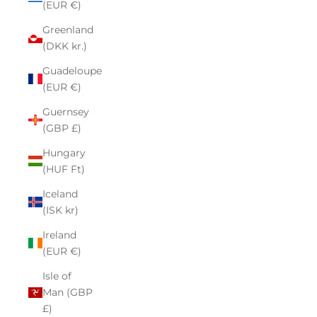
(EUR €)
Greenland
(DKK kr.)
Guadeloupe
(EUR €)
Guernsey
(GBP £)
Hungary
(HUF Ft)
Iceland
(ISK kr)
Ireland
(EUR €)
Isle of
Man (GBP
£)