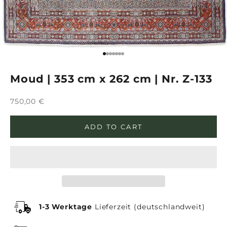
Go to item 1
Go to item 2
Go to item 3
Go to item 4
Go to item 5
Go to item 6
Go to item 7
Moud | 353 cm x 262 cm | Nr. Z-133
Sale price
750,00 €
ADD TO CART
1-3 Werktage
Lieferzeit (deutschlandweit)