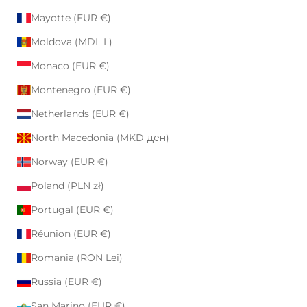
Mayotte (EUR €)
Moldova (MDL L)
Monaco (EUR €)
Montenegro (EUR €)
Netherlands (EUR €)
North Macedonia (MKD ден)
Norway (EUR €)
Poland (PLN zł)
Portugal (EUR €)
Réunion (EUR €)
Romania (RON Lei)
Russia (EUR €)
San Marino (EUR €)