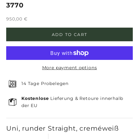
3770
Sale price
950,00 €
ADD TO CART
More payment options
14 Tage Probelegen
Kostenlose
Lieferung & Retoure innerhalb
der EU
Uni, runder Straight, creméweiß