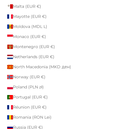
Malta (EUR €)
Mayotte (EUR €)
Moldova (MDL L)
Monaco (EUR €)
Montenegro (EUR €)
Netherlands (EUR €)
North Macedonia (MKD ден)
Norway (EUR €)
Poland (PLN zł)
Portugal (EUR €)
Réunion (EUR €)
Romania (RON Lei)
Russia (EUR €)