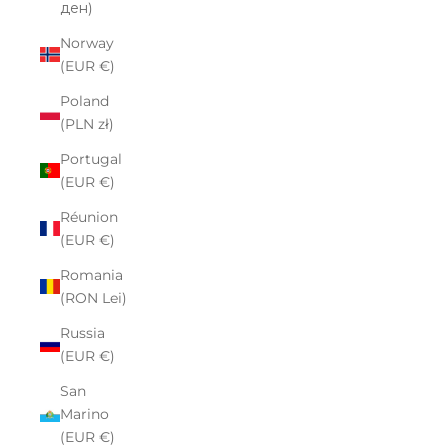
ден)
Norway
(EUR €)
Poland
(PLN zł)
Portugal
(EUR €)
Réunion
(EUR €)
Romania
(RON Lei)
Russia
(EUR €)
San
Marino
(EUR €)