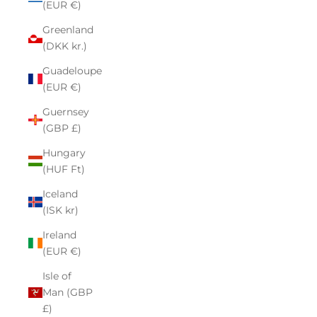
(EUR €)
Greenland
(DKK kr.)
Guadeloupe
(EUR €)
Guernsey
(GBP £)
Hungary
(HUF Ft)
Iceland
(ISK kr)
Ireland
(EUR €)
Isle of
Man (GBP
£)