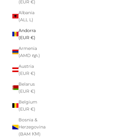
(EUR €)
Albania
(ALL L)
Andorra
(EUR €)
Armenia
(AMD դր.)
Austria
(EUR €)
Belarus
(EUR €)
Belgium
(EUR €)
Bosnia &
Herzegovina
(BAM КМ)