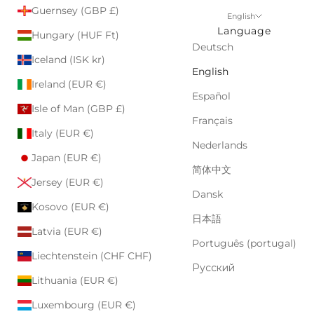
Guernsey (GBP £)
English
Language
Hungary (HUF Ft)
Deutsch
Iceland (ISK kr)
English
Ireland (EUR €)
Español
Isle of Man (GBP £)
Français
Italy (EUR €)
Nederlands
Japan (EUR €)
简体中文
Jersey (EUR €)
Dansk
Kosovo (EUR €)
日本語
Latvia (EUR €)
Português (portugal)
Liechtenstein (CHF CHF)
Русский
Lithuania (EUR €)
Luxembourg (EUR €)