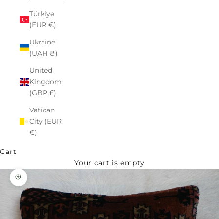
Türkiye
(EUR €)
Ukraine
(UAH ₴)
United
Kingdom
(GBP £)
Vatican
City (EUR
€)
Cart
Your cart is empty
Zoom picture