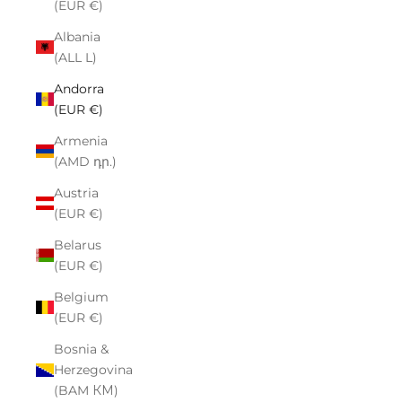
(EUR €)
Albania
(ALL L)
Andorra
(EUR €)
Armenia
(AMD դր.)
Austria
(EUR €)
Belarus
(EUR €)
Belgium
(EUR €)
Bosnia &
Herzegovina
(BAM КМ)