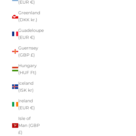
(EUR €)
Greenland
(DKK kr.)
Guadeloupe
(EUR €)
Guernsey
(GBP £)
Hungary
(HUF Ft)
Iceland
(ISK kr)
Ireland
(EUR €)
Isle of
Man (GBP
£)