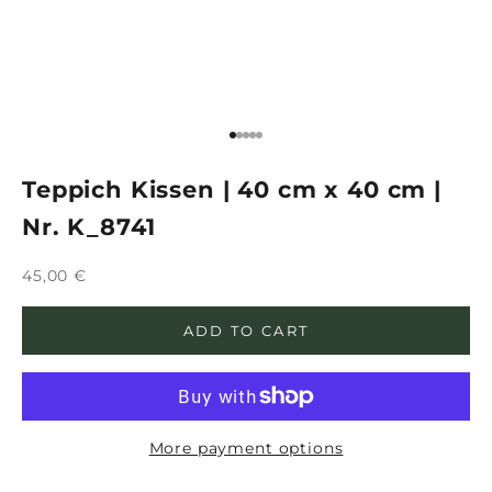
Go to item 1
Go to item 2
Go to item 3
Go to item 4
Go to item 5
Teppich Kissen | 40 cm x 40 cm |
Nr. K_8741
Sale price
45,00 €
ADD TO CART
More payment options