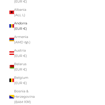
(EUR €)
Albania
(ALL L)
Andorra
(EUR €)
Armenia
(AMD դր.)
Austria
(EUR €)
Belarus
(EUR €)
Belgium
(EUR €)
Bosnia &
Herzegovina
(BAM КМ)