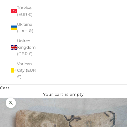
Türkiye
(EUR €)
Ukraine
(UAH ₴)
United
Kingdom
(GBP £)
Vatican
City (EUR
€)
Cart
Your cart is empty
Zoom picture