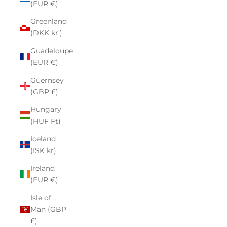
(EUR €)
Greenland
(DKK kr.)
Guadeloupe
(EUR €)
Guernsey
(GBP £)
Hungary
(HUF Ft)
Iceland
(ISK kr)
Ireland
(EUR €)
Isle of
Man (GBP
£)