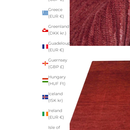
Greece
(EUR €)
Greenland
(DKK kr.)
Guadeloupe
(EUR €)
Guernsey
(GBP £)
Hungary
(HUF Ft)
Iceland
(ISK kr)
Ireland
(EUR €)
Isle of