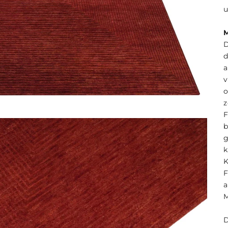
u
M
D
d
a
o
k
K
F
a
M
D