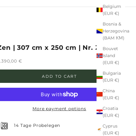
Belgium
(EUR €)
Bosnia &
Herzegovina
(BAM КМ)
Zen | 307 cm x 250 cm | Nr. Z-3402
Bouvet
Island
ale price
.390,00 €
(EUR €)
Bulgaria
ADD TO CART
(EUR €)
China
(EUR €)
Croatia
More payment options
(EUR €)
14 Tage Probelegen
Cyprus
(EUR €)