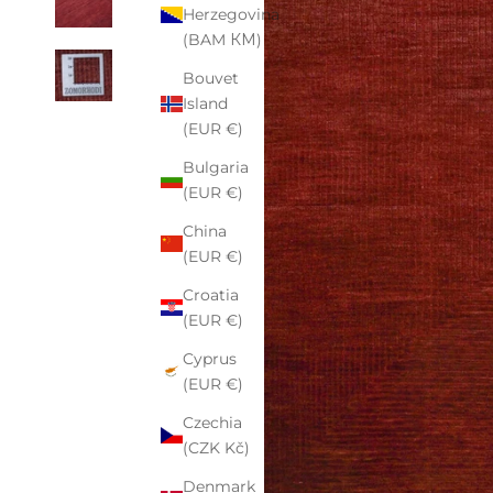
Herzegovina
(BAM КМ)
Bouvet
Island
(EUR €)
Bulgaria
(EUR €)
China
(EUR €)
Croatia
(EUR €)
Cyprus
(EUR €)
Czechia
(CZK Kč)
Denmark