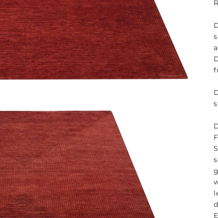
R
D
s
a
D
f
D
s
l