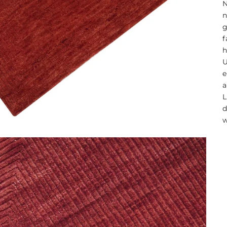
g
e
a
L
d