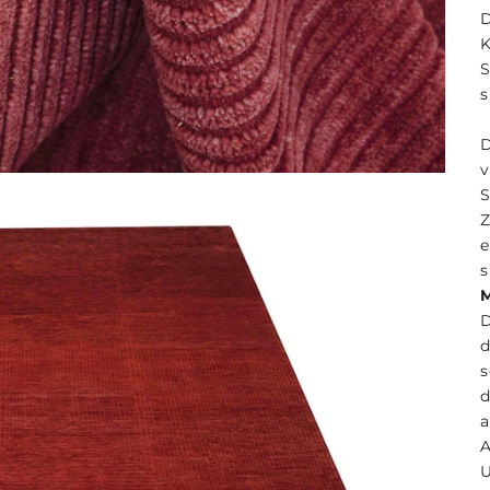
K
S
s
S
Z
s
d
s
A