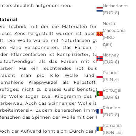
nterschiedlich aufgenommen.
Netherlands
(EUR €)
aterial
North
ie Technik mit der die Materialen für den Flor
Macedonia
ieses Zens hergestellt wurden ist über 200 Jahre
(MKD
lt. Die Wolle wurde mit Naturfarben gefärbt und
ден)
von Hand versponnenen. Das Färben mit Natur-
der Pflanzenfarben ist komplizierter, teuerer und
Norway
zeitaufwendiger als das Färben mit chemischen
(EUR €)
Farben. Für ein leuchtendes Rot beispielsweise
Poland
braucht man pro Kilo Wolle rund ein Kilo
(PLN zł)
gemahlene Krappwurzel als Farbstoff. Für ein
räftiges, nicht zu blasses Gelb benötigt man pro
Portugal
ilo Wolle sogar zwei Kilogramm des Farbstoffes
(EUR €)
ärberwau. Auch das Spinnen der Wolle ist zeit- und
Réunion
rbeitsintensiv. Zudem beherschen immer weniger
(EUR €)
enschen das Spinnen der Wolle mit der Hand.
Romania
och der Aufwand lohnt sich: Durch das Färben mit
(RON Lei)