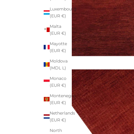
Luxembourg
(EUR €)
Malta
(EUR €)
Mayotte
(EUR €)
Moldova
(MDL L)
Monaco
(EUR €)
Montenegro
(EUR €)
Netherlands
(EUR €)
North