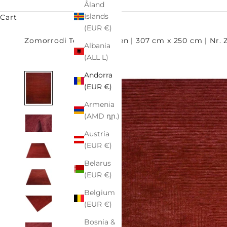
Åland
Islands
Cart
(EUR €)
Zomorrodi Teppiche
Zen | 307 cm x 250 cm | Nr. 
Albania
(ALL L)
Andorra
(EUR €)
Armenia
(AMD դր.)
Austria
(EUR €)
Belarus
(EUR €)
Belgium
(EUR €)
Bosnia &