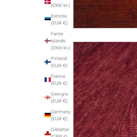
(DKK kr.)
Estonia
(EUR €)
Faroe
Islands
(DKK kr.)
Finland
(EUR €)
France
(EUR €)
Georgia
(EUR €)
Germany
(EUR €)
Gibraltar
(GBP £)