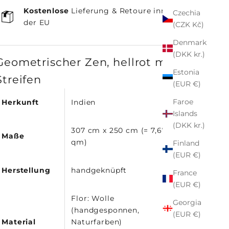
Kostenlose
Lieferung & Retoure innerhalb
Czechia
der EU
(CZK Kč)
Denmark
(DKK kr.)
Geometrischer Zen, hellrot mit
Estonia
Streifen
(EUR €)
Faroe
Herkunft
Indien
Islands
(DKK kr.)
307 cm x 250 cm (= 7,675
Maße
qm)
Finland
(EUR €)
Herstellung
handgeknüpft
France
(EUR €)
Flor: Wolle
Georgia
(handgesponnen,
(EUR €)
Material
Naturfarben)