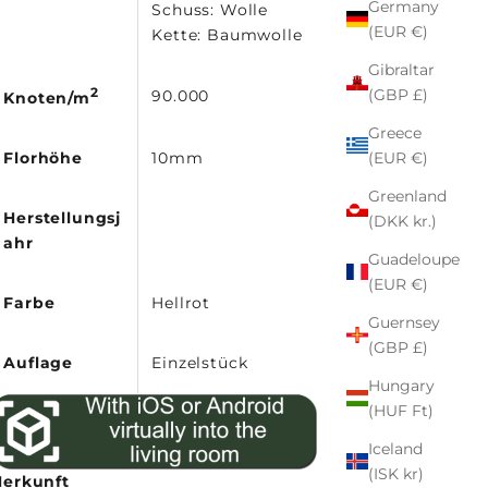
Germany
Schuss: Wolle
(EUR €)
Kette: Baumwolle
Gibraltar
(GBP £)
2
90.000
Knoten/m
Greece
(EUR €)
Florhöhe
10mm
Greenland
Herstellungsj
(DKK kr.)
ahr
Guadeloupe
(EUR €)
Farbe
Hellrot
Guernsey
(GBP £)
Auflage
Einzelstück
Hungary
(HUF Ft)
Iceland
(ISK kr)
Herkunft