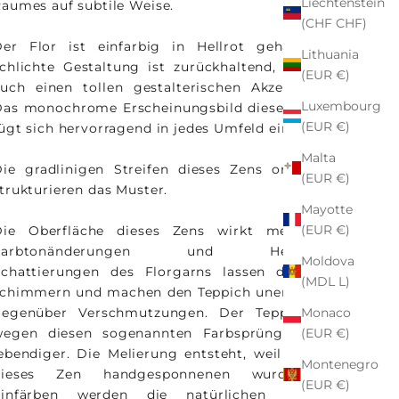
Liechtenstein
aumes auf subtile Weise.
(CHF CHF)
er Flor ist einfarbig in Hellrot gehalten. Die
Lithuania
chlichte Gestaltung ist zurückhaltend, kann aber
(EUR €)
uch einen tollen gestalterischen Akzent setzen.
Luxembourg
as monochrome Erscheinungsbild dieses Teppichs
(EUR €)
ügt sich hervorragend in jedes Umfeld ein.
Malta
ie gradlinigen Streifen dieses Zens ordnen und
(EUR €)
trukturieren das Muster.
Mayotte
(EUR €)
Die Oberfläche dieses Zens wirkt meliert. Die
Farbtonänderungen und Hell-Dunkel-
Moldova
Schattierungen des Florgarns lassen die Farben
(MDL L)
schimmern und machen den Teppich unempfindlich
Monaco
gegenüber Verschmutzungen. Der Teppich wirkt
(EUR €)
wegen diesen sogenannten Farbsprünge Abrasch
ebendiger. Die Melierung entsteht, weil die Wolle
Montenegro
dieses Zen handgesponnenen wurde. Beim
(EUR €)
Einfärben werden die natürlichen Farbstoffe