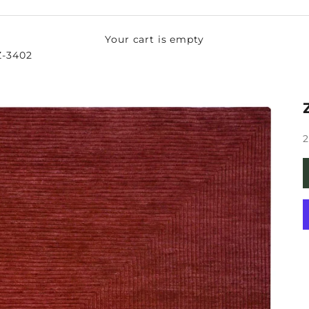
Your cart is empty
Z-3402
S
2