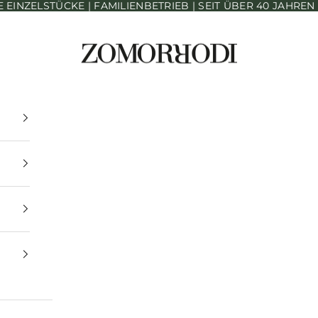
INZELSTÜCKE | FAMILIENBETRIEB | SEIT ÜBER 40 JAHRE
Zomorrodi Teppiche