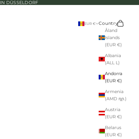
N IN DÜSSELDORF
Search
Cart
Country
EUR €
Åland
Islands
(EUR €)
Albania
(ALL L)
Andorra
(EUR €)
Armenia
(AMD դր.)
Austria
(EUR €)
Belarus
(EUR €)