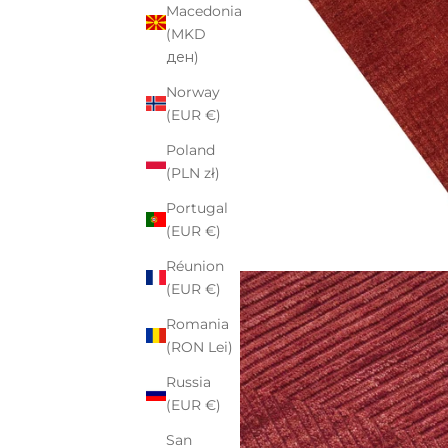
Macedonia
(MKD
ден)
Norway
(EUR €)
Poland
(PLN zł)
Portugal
(EUR €)
Réunion
(EUR €)
Romania
(RON Lei)
Russia
(EUR €)
San