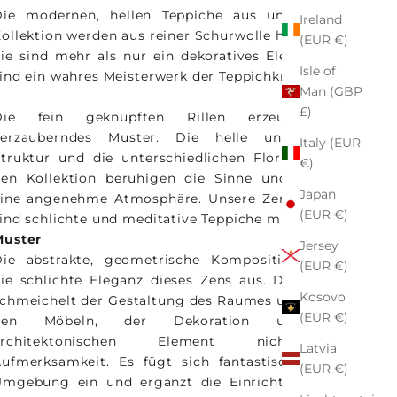
Die modernen, hellen Teppiche aus unserer Zen
Ireland
ollektion werden aus reiner Schurwolle hergestellt.
(EUR €)
ie sind mehr als nur ein dekoratives Element. Sie
Isle of
ind ein wahres Meisterwerk der Teppichknüpfkunst.
Man (GBP
£)
Die fein geknüpften Rillen erzeugen ein
verzauberndes Muster. Die helle und weiche
Italy (EUR
truktur und die unterschiedlichen Florhöhen der
€)
en Kollektion beruhigen die Sinne und schaffen
Japan
eine angenehme Atmosphäre. Unsere Zen Teppiche
(EUR €)
ind schlichte und meditative Teppiche mit Seele.
Muster
Jersey
Die abstrakte, geometrische Komposition macht
(EUR €)
ie schlichte Eleganz dieses Zens aus. Das Muster
Kosovo
chmeichelt der Gestaltung des Raumes und nimmt
(EUR €)
den Möbeln, der Dekoration und den
architektonischen Element nicht die
Latvia
ufmerksamkeit. Es fügt sich fantastisch in jede
(EUR €)
Umgebung ein und ergänzt die Einrichtung eines