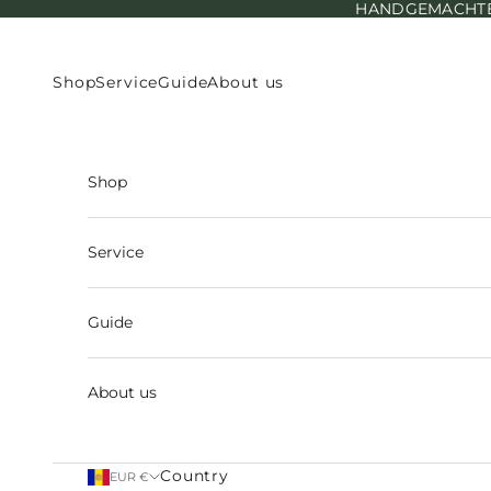
HANDGEMACHTE E
Skip to content
Shop
Service
Guide
About us
Shop
Service
Guide
About us
Country
EUR €