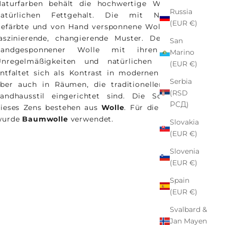
Naturfarben behält die hochwertige Wolle ihren
Russia
natürlichen Fettgehalt. Die mit Naturfarben
(EUR €)
efärbte und von Hand versponnene Wolle erzeugt
faszinierende, changierende Muster. Der Charme
San
handgesponnener Wolle mit ihren leichten
Marino
Unregelmäßigkeiten und natürlichen Farbtönen
(EUR €)
ntfaltet sich als Kontrast in modernen Interieurs
Serbia
ber auch in Räumen, die traditioneller oder im
(RSD
andhausstil eingerichtet sind. Die Schussfäden
РСД)
ieses Zens bestehen aus
Wolle
. Für die Kettfäden
wurde
Baumwolle
verwendet.
Slovakia
(EUR €)
Slovenia
(EUR €)
Spain
(EUR €)
Svalbard &
Jan Mayen