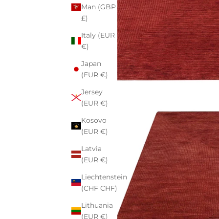
Man (GBP
£)
Italy (EUR
€)
Japan
(EUR €)
Jersey
(EUR €)
Kosovo
(EUR €)
Latvia
(EUR €)
Liechtenstein
(CHF CHF)
Lithuania
(EUR €)