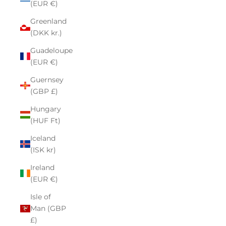
(EUR €)
Greenland
(DKK kr.)
Guadeloupe
(EUR €)
Guernsey
(GBP £)
Hungary
(HUF Ft)
Iceland
(ISK kr)
Ireland
(EUR €)
Isle of
Man (GBP
£)