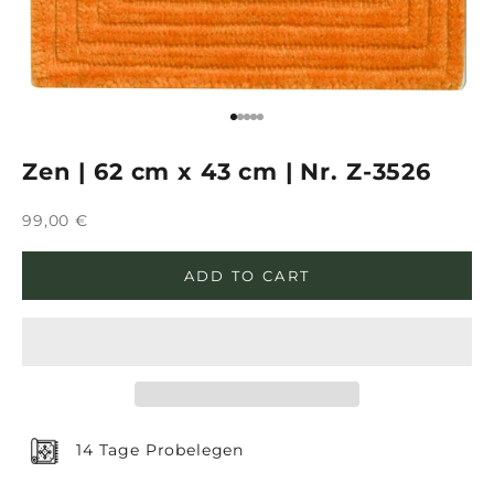
Go to item 1
Go to item 2
Go to item 3
Go to item 4
Go to item 5
Zen | 62 cm x 43 cm | Nr. Z-3526
Sale price
99,00 €
ADD TO CART
14 Tage Probelegen