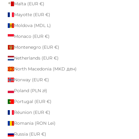
Malta (EUR €)
Mayotte (EUR €)
Moldova (MDL L)
Monaco (EUR €)
Montenegro (EUR €)
Netherlands (EUR €)
North Macedonia (MKD ден)
Norway (EUR €)
Poland (PLN zł)
Portugal (EUR €)
Réunion (EUR €)
Romania (RON Lei)
Russia (EUR €)