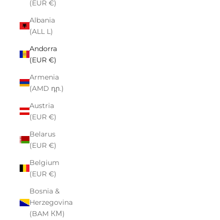
(EUR €)
Albania
(ALL L)
Andorra
(EUR €)
Armenia
(AMD դր.)
Austria
(EUR €)
Belarus
(EUR €)
Belgium
(EUR €)
Bosnia &
Herzegovina
(BAM КМ)