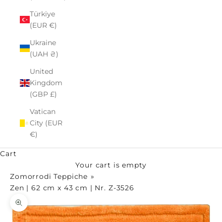
Türkiye
(EUR €)
Ukraine
(UAH ₴)
United
Kingdom
(GBP £)
Vatican
City (EUR
€)
Cart
Your cart is empty
Zomorrodi Teppiche
Zen | 62 cm x 43 cm | Nr. Z-3526
Zoom picture