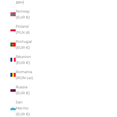
ден)
Norway
(EUR €)
Poland
(PLN zł)
Portugal
(EUR €)
Réunion
(EUR €)
Romania
(RON Lei)
Russia
(EUR €)
San
Marino
(EUR €)