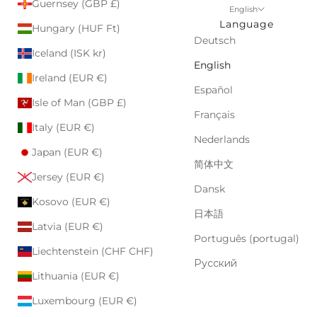
Guernsey (GBP £)
English
Language
Hungary (HUF Ft)
Deutsch
Iceland (ISK kr)
English
Ireland (EUR €)
Español
Isle of Man (GBP £)
Français
Italy (EUR €)
Nederlands
Japan (EUR €)
简体中文
Jersey (EUR €)
Dansk
Kosovo (EUR €)
日本語
Latvia (EUR €)
Português (portugal)
Liechtenstein (CHF CHF)
Русский
Lithuania (EUR €)
Luxembourg (EUR €)