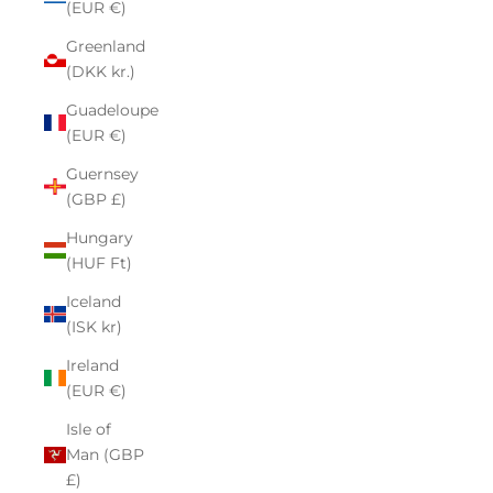
(EUR €)
Greenland
(DKK kr.)
Guadeloupe
(EUR €)
Guernsey
(GBP £)
Hungary
(HUF Ft)
Iceland
(ISK kr)
Ireland
(EUR €)
Isle of
Man (GBP
£)