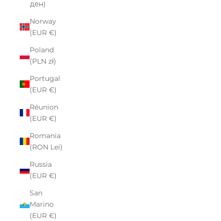
ден)
Norway
(EUR €)
Poland
(PLN zł)
Portugal
(EUR €)
Réunion
(EUR €)
Romania
(RON Lei)
Russia
(EUR €)
San
Marino
(EUR €)