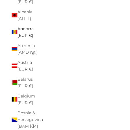
(EUR €)
Albania
(ALL L)
Andorra
(EUR €)
Armenia
(AMD դր.)
Austria
(EUR €)
Belarus
(EUR €)
Belgium
(EUR €)
Bosnia &
Herzegovina
(BAM КМ)