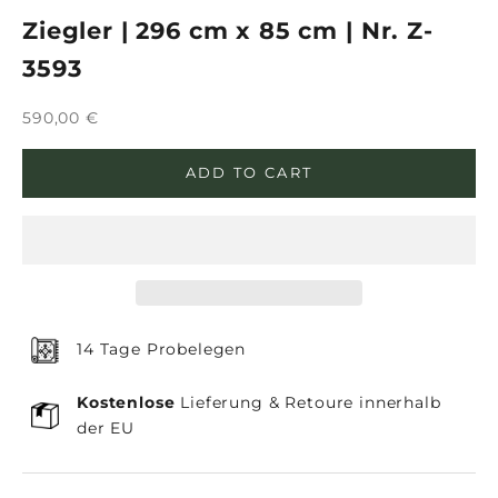
Ziegler | 296 cm x 85 cm | Nr. Z-
3593
Sale price
590,00 €
ADD TO CART
14 Tage Probelegen
Kostenlose
Lieferung & Retoure innerhalb
der EU