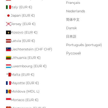
Français
Italy (EUR €)
Nederlands
Japan (EUR €)
简体中文
Jersey (EUR €)
Dansk
Kosovo (EUR €)
日本語
Latvia (EUR €)
Português (portugal)
Liechtenstein (CHF CHF)
Русский
Lithuania (EUR €)
Luxembourg (EUR €)
Malta (EUR €)
Mayotte (EUR €)
Moldova (MDL L)
Monaco (EUR €)