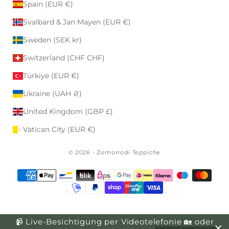
Spain (EUR €)
Svalbard & Jan Mayen (EUR €)
Sweden (SEK kr)
Switzerland (CHF CHF)
Türkiye (EUR €)
Ukraine (UAH ₴)
United Kingdom (GBP £)
Vatican City (EUR €)
© 2026 - Zomorrodi Teppiche
📹 Live-Besichtigung per Videotelefonie 🏡 oder