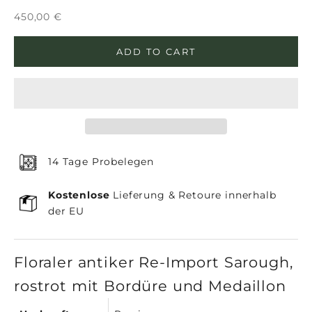
Sale price
450,00 €
ADD TO CART
14 Tage Probelegen
Kostenlose
Lieferung & Retoure innerhalb
der EU
Floraler antiker Re-Import Sarough,
rostrot mit Bordüre und Medaillon