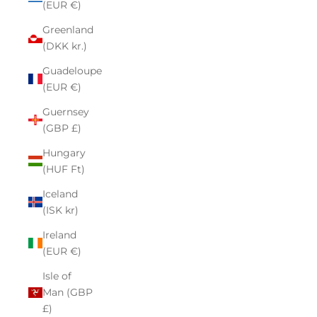
(EUR €)
Greenland
(DKK kr.)
Guadeloupe
(EUR €)
Guernsey
(GBP £)
Hungary
(HUF Ft)
Iceland
(ISK kr)
Ireland
(EUR €)
Isle of
Man (GBP
£)