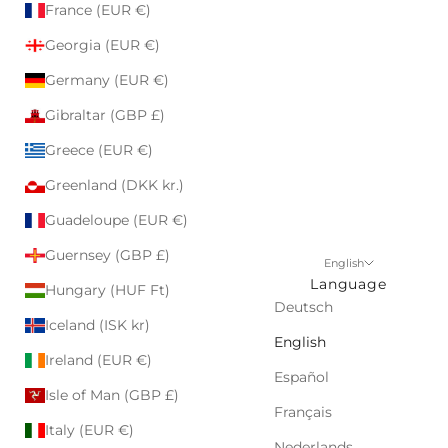
France (EUR €)
Georgia (EUR €)
Germany (EUR €)
Gibraltar (GBP £)
Greece (EUR €)
Greenland (DKK kr.)
Guadeloupe (EUR €)
Guernsey (GBP £)
English
Language
Hungary (HUF Ft)
Deutsch
Iceland (ISK kr)
English
Ireland (EUR €)
Español
Isle of Man (GBP £)
Français
Italy (EUR €)
Nederlands