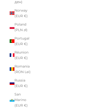
ден)
Norway
(EUR €)
Poland
(PLN zł)
Portugal
(EUR €)
Réunion
(EUR €)
Romania
(RON Lei)
Russia
(EUR €)
San
Marino
(EUR €)