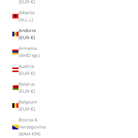
(EUR €)
Albania
(ALL L)
Andorra
(EUR €)
Armenia
(AMD դր.)
Austria
(EUR €)
Belarus
(EUR €)
Belgium
(EUR €)
Bosnia &
Herzegovina
(BAM КМ)