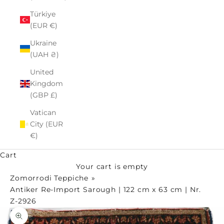
Türkiye
(EUR €)
Ukraine
(UAH ₴)
United
Kingdom
(GBP £)
Vatican
City (EUR
€)
Cart
Your cart is empty
Zomorrodi Teppiche
Antiker Re-Import Sarough | 122 cm x 63 cm | Nr.
Z-2926
Zoom picture