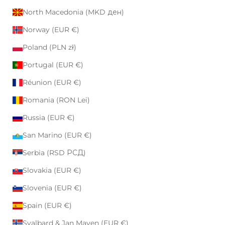
North Macedonia (MKD ден)
Norway (EUR €)
Poland (PLN zł)
Portugal (EUR €)
Réunion (EUR €)
Romania (RON Lei)
Russia (EUR €)
San Marino (EUR €)
Serbia (RSD РСД)
Slovakia (EUR €)
Slovenia (EUR €)
Spain (EUR €)
Svalbard & Jan Mayen (EUR €)