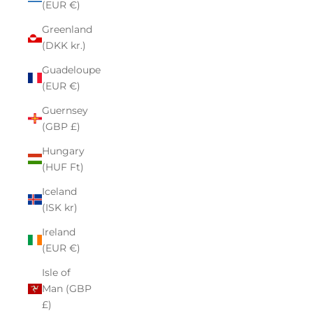
(EUR €)
Greenland
(DKK kr.)
Guadeloupe
(EUR €)
Guernsey
(GBP £)
Hungary
(HUF Ft)
Iceland
(ISK kr)
Ireland
(EUR €)
Isle of
Man (GBP
£)