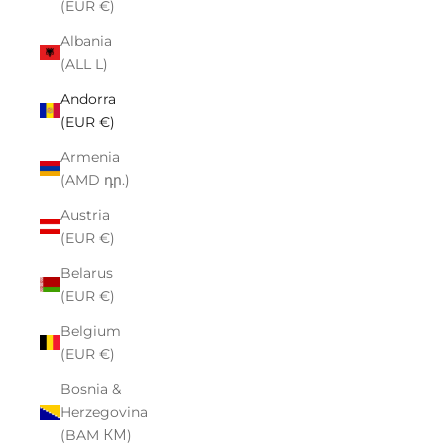
(EUR €)
Albania
(ALL L)
Andorra
(EUR €)
Armenia
(AMD դր.)
Austria
(EUR €)
Belarus
(EUR €)
Belgium
(EUR €)
Bosnia &
Herzegovina
(BAM КМ)