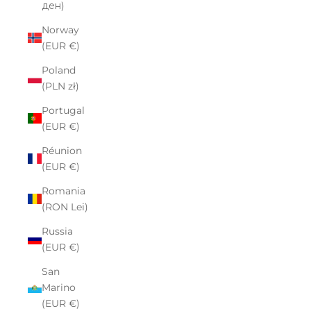
ден)
Norway
(EUR €)
Poland
(PLN zł)
Portugal
(EUR €)
Réunion
(EUR €)
Romania
(RON Lei)
Russia
(EUR €)
San
Marino
(EUR €)