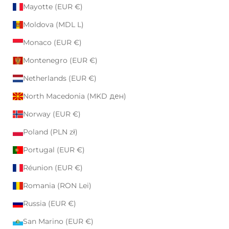
Mayotte (EUR €)
Moldova (MDL L)
Monaco (EUR €)
Montenegro (EUR €)
Netherlands (EUR €)
North Macedonia (MKD ден)
Norway (EUR €)
Poland (PLN zł)
Portugal (EUR €)
Réunion (EUR €)
Romania (RON Lei)
Russia (EUR €)
San Marino (EUR €)