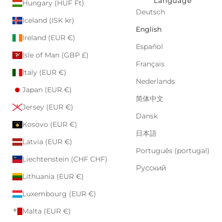
Language
Hungary (HUF Ft)
Deutsch
Iceland (ISK kr)
English
Ireland (EUR €)
Español
Isle of Man (GBP £)
Français
Italy (EUR €)
Nederlands
Japan (EUR €)
简体中文
Jersey (EUR €)
Dansk
Kosovo (EUR €)
日本語
Latvia (EUR €)
Português (portugal)
Liechtenstein (CHF CHF)
Русский
Lithuania (EUR €)
Luxembourg (EUR €)
Malta (EUR €)