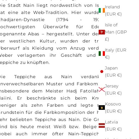
ie Stadt Nain liegt nordwestlich von Isfahan und
Ireland
at eine alte Web-Tradition. Hier wurden vor der
(EUR €)
Khadjaren-Dynastie (1794 - 1925) die
Isle of
hochwertigsten Überwürfe für Edelleute –
Man (GBP
ogenannte Abas – hergestellt. Unter dem Einfluss
£)
er westlichen Kultur, wurden der traditionelle
Überwurf als Kleidung vom Anzug verdrängt. Die
Italy (EUR
Weber verlagerten ihr Geschäft und begannen
€)
eppiche zu knüpften.
Japan
(EUR €)
Die Teppiche aus Nain verdanken ihre
unverwechselbaren Muster und Farbkombinationen
Jersey
nsbesondere dem Meister Hadj Fatollah Habibian
(EUR €)
Naiini. Er beschränkte sich beim Knüpfen auf
Kosovo
weniger als zehn Farben und legte somit den
(EUR €)
rundstein für die Farbkomposition der heute noch
ehr beliebten Teppiche aus Nain. Die Grundfarben
Latvia
sind bis heute meist Weiß bzw. Beige und Blau,
(EUR €)
wobei auch immer öfter Nain-Teppiche in den