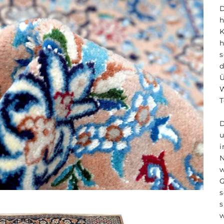
D
h
s
d
T
i
G
s