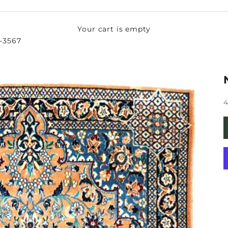
Your cart is empty
Z-3567
S
4