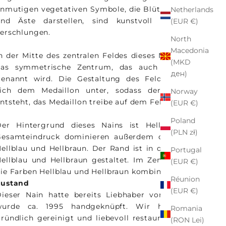
nmutigen vegetativen Symbole, die Blüten, Blätter
Netherlands
und Äste darstellen, sind kunstvoll ineinander
(EUR €)
erschlungen.
North
Macedonia
n der Mitte des zentralen Feldes dieses Nains liegt
(MKD
das symmetrische Zentrum, das auch Medaillon
ден)
genannt wird. Die Gestaltung des Feldes ordnet
sich dem Medaillon unter, sodass der Eindruck
Norway
ntsteht, das Medaillon treibe auf dem Feld.
(EUR €)
Poland
Der Hintergrund dieses Nains ist Hellbraun. Im
(PLN zł)
Gesamteindruck dominieren außerdem die Farben
ellblau und Hellbraun. Der Rand ist in den Farben
Portugal
ellblau und Hellbraun gestaltet. Im Zentrum sind
(EUR €)
ie Farben Hellblau und Hellbraun kombiniert.
Réunion
Zustand
(EUR €)
ieser Nain hatte bereits Liebhaber vor Euch. Er
wurde ca. 1995 handgeknüpft. Wir haben ihn
Romania
ründlich gereinigt und liebevoll restauriert. Er ist
(RON Lei)