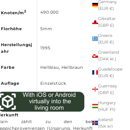
Germany
(EUR €)
2
490.000
Knoten/m
Gibraltar
(GBP £)
Florhöhe
5mm
Greece
(EUR €)
Herstellungsj
1995
ahr
Greenland
(DKK kr.)
Farbe
Hellblau, Hellbraun
Guadeloupe
(EUR €)
Auflage
Einzelstück
Guernsey
(GBP £)
Hungary
(HUF Ft)
Herkunft
Iceland
Nain zählt zu den bekanntesten
(ISK kr)
eppichprovenienzen (Ursprung, Herkunft) des Iran.