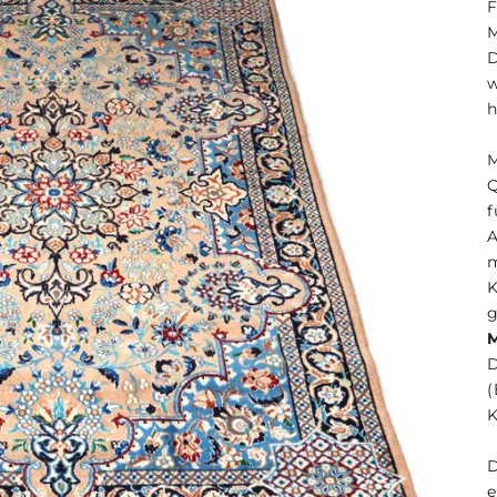
F
M
h
M
Q
f
A
m
g
(
K