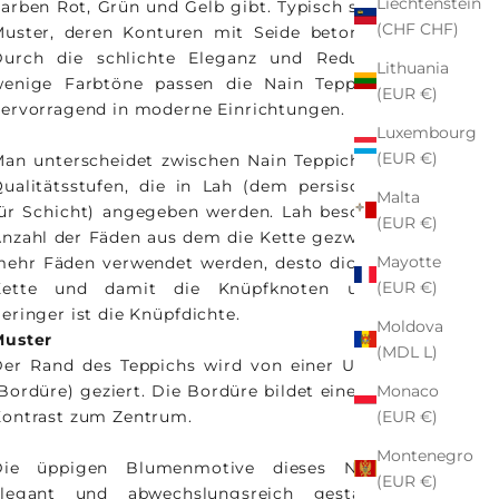
Liechtenstein
arben Rot, Grün und Gelb gibt. Typisch sind florale
(CHF CHF)
uster, deren Konturen mit Seide betont werden.
Durch die schlichte Eleganz und Reduktion auf
Lithuania
wenige Farbtöne passen die Nain Teppiche auch
(EUR €)
ervorragend in moderne Einrichtungen.
Luxembourg
(EUR €)
an unterscheidet zwischen Nain Teppichen in vier
ualitätsstufen, die in Lah (dem persischen Wort
Malta
ür Schicht) angegeben werden. Lah beschreibt die
(EUR €)
nzahl der Fäden aus dem die Kette gezwirnt ist. Je
Mayotte
ehr Fäden verwendet werden, desto dicker ist die
(EUR €)
Kette und damit die Knüpfknoten und desto
eringer ist die Knüpfdichte.
Moldova
Muster
(MDL L)
Der Rand des Teppichs wird von einer Umrandung
Monaco
Bordüre) geziert. Die Bordüre bildet einen schönen
(EUR €)
ontrast zum Zentrum.
Montenegro
Die üppigen Blumenmotive dieses Nains sind
(EUR €)
elegant und abwechslungsreich gestaltet. Die