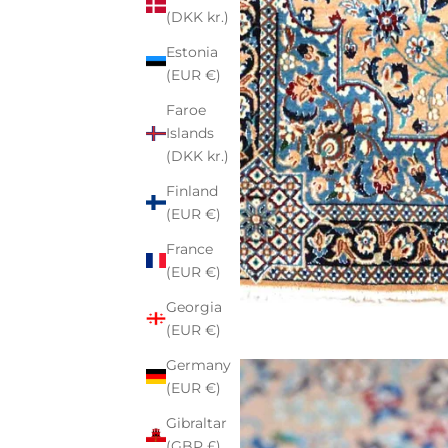
(DKK kr.)
Estonia
(EUR €)
Faroe
Islands
(DKK kr.)
Finland
(EUR €)
France
(EUR €)
Georgia
(EUR €)
Germany
(EUR €)
Gibraltar
(GBP £)