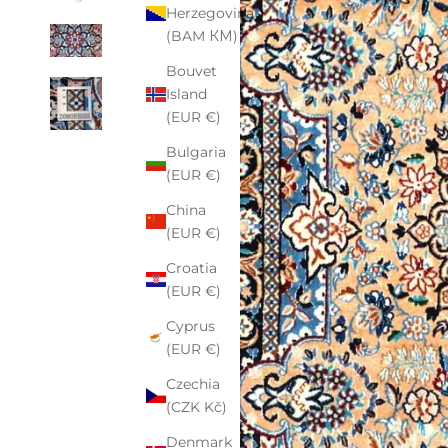
Herzegovina
(BAM КМ)
Bouvet
Island
(EUR €)
Bulgaria
(EUR €)
China
(EUR €)
Croatia
(EUR €)
Cyprus
(EUR €)
Czechia
(CZK Kč)
Denmark