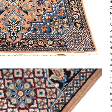
d
Z
M
S
N
g
s
e
b
g