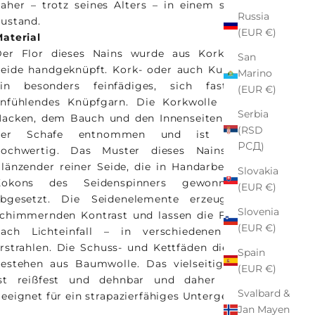
aher – trotz seines Alters – in einem sehr guten
Russia
ustand.
(EUR €)
aterial
Der Flor dieses Nains wurde aus Korkwolle und
San
eide handgeknüpft. Kork- oder auch Kurkwolle ist
Marino
ein besonders feinfädiges, sich fast samten
(EUR €)
anfühlendes Knüpfgarn. Die Korkwolle wird dem
Serbia
acken, dem Bauch und den Innenseiten der Beine
(RSD
der Schafe entnommen und ist besonders
РСД)
hochwertig. Das Muster dieses Nains ist mit
länzender reiner Seide, die in Handarbeit aus den
Slovakia
Kokons des Seidenspinners gewonnen wird,
(EUR €)
abgesetzt. Die Seidenelemente erzeugen einen
Slovenia
chimmernden Kontrast und lassen die Farben – je
(EUR €)
nach Lichteinfall – in verschiedenen Facetten
rstrahlen. Die Schuss- und Kettfäden dieses Nains
Spain
estehen aus Baumwolle. Das vielseitige Material
(EUR €)
ist reißfest und dehnbar und daher besonders
Svalbard &
eeignet für ein strapazierfähiges Untergewebe.
Jan Mayen