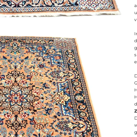
a
v
I
e
H
H
d
D
g