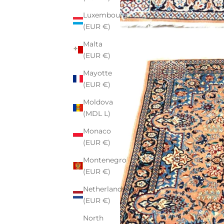
Luxembourg
(EUR €)
Malta
(EUR €)
Mayotte
(EUR €)
Moldova
(MDL L)
Monaco
(EUR €)
Montenegro
(EUR €)
Netherlands
(EUR €)
North