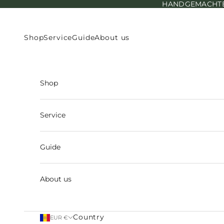
HANDGEMACHTE E
Skip to content
Shop
Service
Guide
About us
Shop
Service
Guide
About us
Country
EUR €