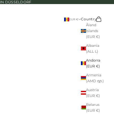
N IN DÜSSELDORF
Search
Cart
Country
EUR €
Åland
Islands
(EUR €)
Albania
(ALL L)
Andorra
(EUR €)
Armenia
(AMD դր.)
Austria
(EUR €)
Belarus
(EUR €)