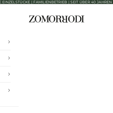
INZELSTÜCKE | FAMILIENBETRIEB | SEIT ÜBER 40 JAHRE
Zomorrodi Teppiche