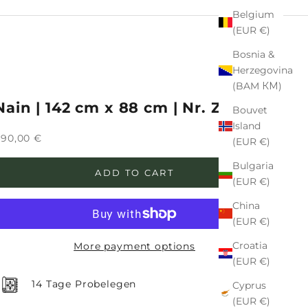
Belgium
(EUR €)
Bosnia &
Herzegovina
(BAM КМ)
Nain | 142 cm x 88 cm | Nr. Z-3567
Bouvet
Island
ale price
90,00 €
(EUR €)
Bulgaria
ADD TO CART
(EUR €)
China
(EUR €)
Croatia
More payment options
(EUR €)
14 Tage Probelegen
Cyprus
(EUR €)