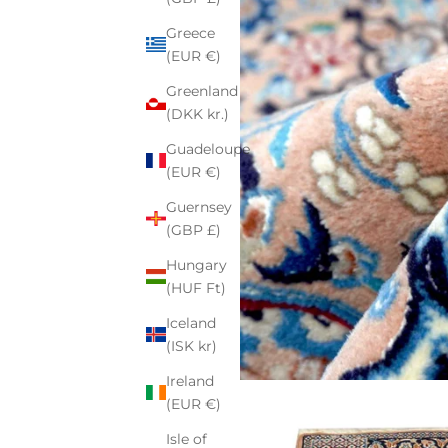
Greece
(EUR €)
Greenland
(DKK kr.)
Guadeloupe
(EUR €)
Guernsey
(GBP £)
Hungary
(HUF Ft)
Iceland
(ISK kr)
Ireland
(EUR €)
Isle of