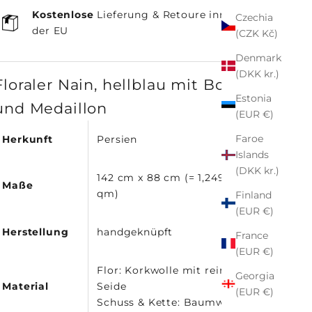
Kostenlose
Lieferung & Retoure innerhalb
Czechia
der EU
(CZK Kč)
Denmark
(DKK kr.)
Floraler Nain, hellblau mit Bordüre
Estonia
und Medaillon
(EUR €)
Faroe
Herkunft
Persien
Islands
(DKK kr.)
142 cm x 88 cm (= 1,2496
Maße
qm)
Finland
(EUR €)
Herstellung
handgeknüpft
France
(EUR €)
Flor: Korkwolle mit reiner
Georgia
Material
Seide
(EUR €)
Schuss & Kette: Baumwolle