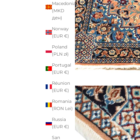
Macedonia
(MKD
ден)
Norway
(EUR €)
Poland
(PLN zł)
Portugal
(EUR €)
Réunion
(EUR €)
Romania
(RON Lei)
Russia
(EUR €)
San