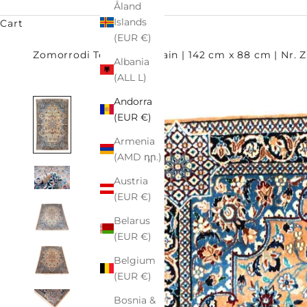
Åland
Islands
Cart
(EUR €)
Zomorrodi Teppiche
Nain | 142 cm x 88 cm | Nr. 
Albania
(ALL L)
Andorra
(EUR €)
Armenia
(AMD դր.)
Austria
(EUR €)
Belarus
(EUR €)
Belgium
(EUR €)
Bosnia &