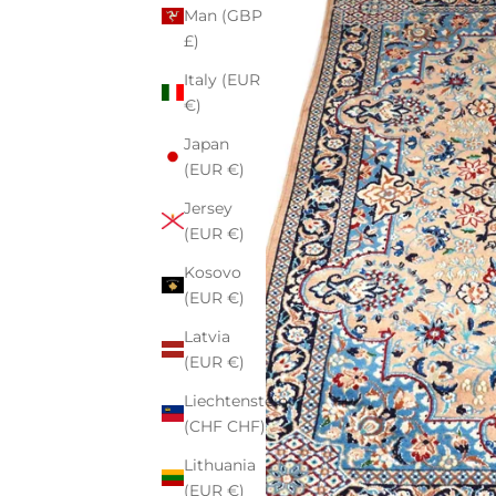
Man (GBP
£)
Italy (EUR
€)
Japan
(EUR €)
Jersey
(EUR €)
Kosovo
(EUR €)
Latvia
(EUR €)
Liechtenstein
(CHF CHF)
Lithuania
(EUR €)